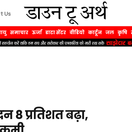
t Us
ायु
समाचार
ऊर्जा
डाटा सेंटर
वीडियो
कार्टून
जल
कृषि
पादन 8 प्रतिशत बढ़ा,
ं कमी