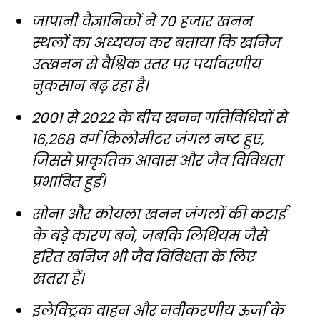
जापानी वैज्ञानिकों ने 70 हजार खनन
स्थलों का अध्ययन कर बताया कि खनिज
उत्खनन से वैश्विक स्तर पर पर्यावरणीय
नुकसान बढ़ रहा है।
2001 से 2022 के बीच खनन गतिविधियों से
16,268 वर्ग किलोमीटर जंगल नष्ट हुए,
जिससे प्राकृतिक आवास और जैव विविधता
प्रभावित हुई।
सोना और कोयला खनन जंगलों की कटाई
के बड़े कारण बने, जबकि लिथियम जैसे
हरित खनिज भी जैव विविधता के लिए
खतरा हैं।
इलेक्ट्रिक वाहन और नवीकरणीय ऊर्जा के