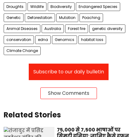
Droughts
Wildlife
Biodiversity
Endangered Species
Genetic
Deforestation
Mutation
Poaching
Animal Diseases
Australia
Forest fire
genetic diversity
conservation
edna
Genomics
habitat loss
Climate Change
Subscribe to our daily bulletin
Show Comments
Related Stories
75,000 से 7,500 भाषाओं पर
सिमटी दुनिया: जानिए कैसे दफन