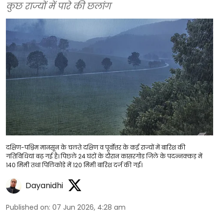
कुछ राज्यों में पारे की छलांग
दक्षिण-पश्चिम मानसून के चलते दक्षिण व पूर्वोत्तर के कई राज्यों में बारिश की
गतिविधियां बढ़ गई है। पिछले 24 घंटों के दौरान कासरगोड जिले के पदन्नक्कड़ में
140 मिमी तथा पिलिकोडे में 120 मिमी बारिश दर्ज की गई।
Dayanidhi
Published on
:
07 Jun 2026, 4:28 am