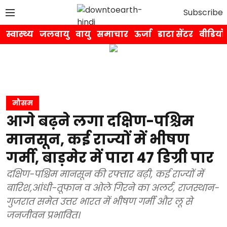
Subscribe
स्वास्थ्य
जलवायु
वायु
समाचार
ऊर्जा
डाटा सेंटर
वीडियो
मौसम
आगे बढ़ने लगा दक्षिण-पश्चिम
मानसून, कई राज्यों में भीषण
गर्मी, बाड़मेर में पारा 47 डिग्री पार
दक्षिण-पश्चिम मानसून की रफ्तार बढ़ी, कई राज्यों में
बारिश,आंधी-तूफान व ओले गिरने का अलर्ट, राजस्थान-
गुजरात समेत उत्तर भारत में भीषण गर्मी और लू से
जनजीवन प्रभावित।