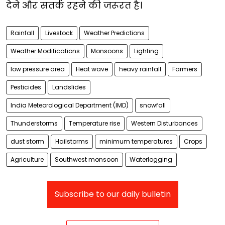
देने और सतर्क रहने की जरूरत है।
Rainfall
Livestock
Weather Predictions
Weather Modifications
Monsoons
Lighting
low pressure area
Heat wave
heavy rainfall
Farmers
Pesticides
Landslides
India Meteorological Department (IMD)
snowfall
Thunderstorms
Temperature rise
Western Disturbances
dust storm
Hailstorms
minimum temperatures
Crops
Agriculture
Southwest monsoon
Waterlogging
Subscribe to our daily bulletin