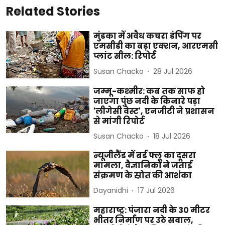
Related Stories
मुंडका में अवैध कचरा डंपिंग पर
एमसीडी का बड़ा एक्शन, आरएमसी
प्लांट सील: रिपोर्ट
Susan Chacko
28 Jul 2026
जम्मू-कश्मीर: कब तक साफ हो
जाएगा पुंछ नदी के किनारे पड़ा
'लीगेसी वेस्ट', एनजीटी ने प्रशासन
से मांगी रिपोर्ट
Susan Chacko
18 Jul 2026
न्यूजीलैंड में बर्ड फ्लू का दूसरा
मामला, वैज्ञानिकों ने जताई
संक्रमण के स्रोत की आशंका
Dayanidhi
17 Jul 2026
महाराष्ट्र: पंजारा नदी के 30 मीटर
भीतर निर्माण पर उठे सवाल,