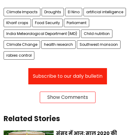
Climate Impacts
Droughts
El Nino
artificial intelligence
Kharif crops
Food Security
Parliament
India Meteorological Department (IMD)
Child nutrition
Climate Change
health research
Southwest monsoon
rabies control
Subscribe to our daily bulletin
Show Comments
Related Stories
संसद में आज: साल 2020 की