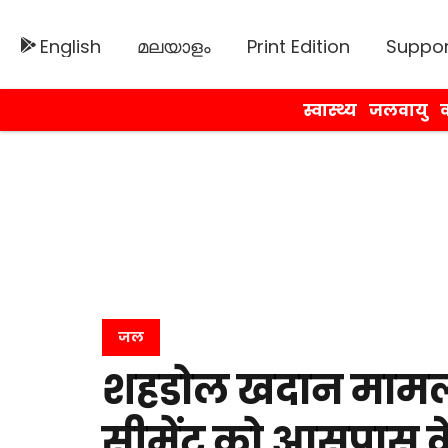
English
മലയാളം
Print Edition
Suppor
स्वास्थ्य
जलवायु
व
जल
शहडोल खदान मामला:
सीमेंट को आसपास के ग