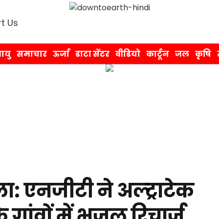
t Us
ायु
समाचार
ऊर्जा
डाटा सेंटर
वीडियो
कार्टून
जल
कृषि
 एनजीटी ने अल्ट्राटेक
ांवों में भूजल रिचार्ज