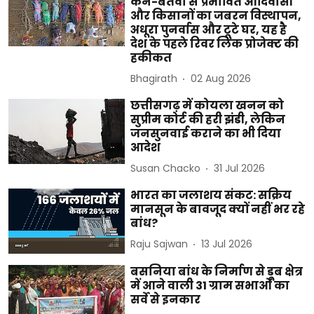
केन-बेतवा से प्रभावित आदिवासी
और किसानों का जबरन विस्थापन,
अधूरा पुनर्वास और टूटे घर, यह है
देश के पहले रिवर लिंक प्रोजेक्ट की
हकीकत
Bhagirath
02 Aug 2026
छत्तीसगढ़ में कोयला खनन को
सुप्रीम कोर्ट की हरी झंडी, लेकिन
जनसुनवाई कराने का भी दिया
आदेश
Susan Chacko
31 Jul 2026
भारत का जलाशय संकट: सक्रिय
मानसून के बावजूद क्यों नहीं भर रहे
बांध?
Raju Sajwan
13 Jul 2026
बसनिया बांध के निर्माण से डूब क्षेत्र
में आने वाली 31 ग्राम सभाओं का
सर्वे से इनकार