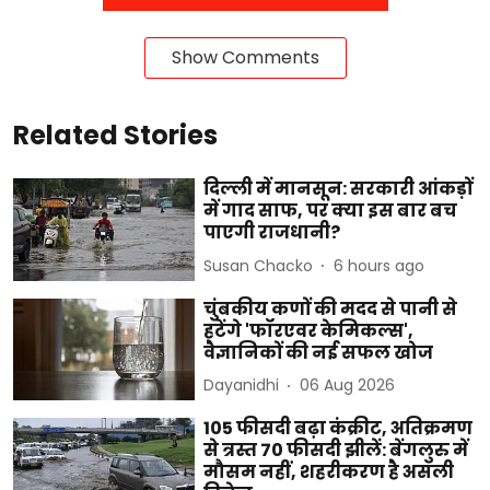
Show Comments
Related Stories
दिल्ली में मानसून: सरकारी आंकड़ों
में गाद साफ, पर क्या इस बार बच
पाएगी राजधानी?
Susan Chacko
6 hours ago
चुंबकीय कणों की मदद से पानी से
हटेंगे 'फॉरएवर केमिकल्स',
वैज्ञानिकों की नई सफल खोज
Dayanidhi
06 Aug 2026
105 फीसदी बढ़ा कंक्रीट, अतिक्रमण
से त्रस्त 70 फीसदी झीलें: बेंगलुरु में
मौसम नहीं, शहरीकरण है असली