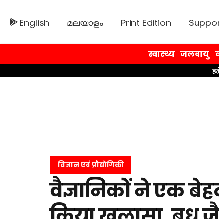
English
മലയാളം
Print Edition
Suppor
स्वास्थ्य
जलवायु
व
विज्ञान एवं प्रौद्योगिकी
वैज्ञानिकों ने एक बे
किया खुलासा, बुध जै