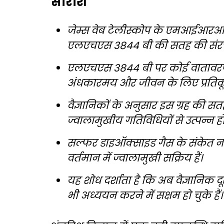
सारांश
जेम्स वेब टेलीस्कोप के एमआईआरआई 
एलएचएस 3844 बी की सतह की संर
एलएचएस 3844 बी पर कोई वातावरण न
अंधकारमय और जीवन के लिए प्रतिकू
वैज्ञानिकों के अनुसार इस ग्रह की सतह
ज्वालामुखीय गतिविधियों से उत्पन्न होत
सल्फर डाइऑक्साइड गैस के संकेत नही
वर्तमान में ज्वालामुखी सक्रिय हैं।
यह शोध दर्शाता है कि अब वैज्ञानिक द
भी अध्ययन करने में सक्षम हो चुके हैं।