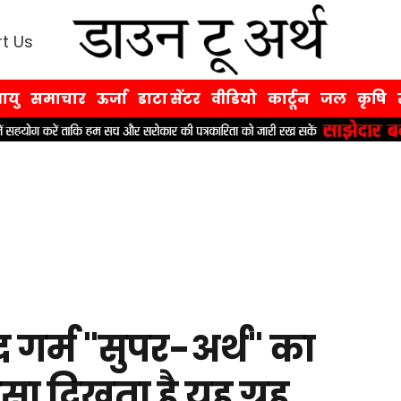
t Us
ायु
समाचार
ऊर्जा
डाटा सेंटर
वीडियो
कार्टून
जल
कृषि
हद गर्म "सुपर-अर्थ" का
सा दिखता है यह ग्रह