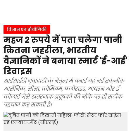
विज्ञान एवं प्रौद्योगिकी
महज 2 रुपये में पता चलेगा पानी
कितना जहरीला, भारतीय
वैज्ञानिकों ने बनाया स्मार्ट 'ई-आई'
डिवाइस
आईआईटी गुवाहाटी के नेतृत्व में बनाई यह नई तकनीक
आर्सेनिक, सीसा, क्रोमियम, फ्लोराइड, आयरन और ई
कोलाई जैसे खतरनाक प्रदूषकों की मौके पर ही सटीक
पहचान कर सकती है।