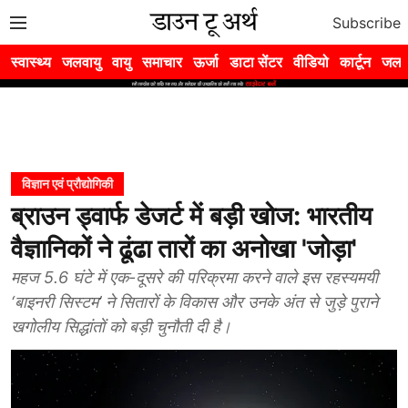
Subscribe
स्वास्थ्य
जलवायु
वायु
समाचार
ऊर्जा
डाटा सेंटर
वीडियो
कार्टून
जल
विज्ञान एवं प्रौद्योगिकी
ब्राउन ड्वार्फ डेजर्ट में बड़ी खोज: भारतीय
वैज्ञानिकों ने ढूंढा तारों का अनोखा 'जोड़ा'
महज 5.6 घंटे में एक-दूसरे की परिक्रमा करने वाले इस रहस्यमयी
‘बाइनरी सिस्टम’ ने सितारों के विकास और उनके अंत से जुड़े पुराने
खगोलीय सिद्धांतों को बड़ी चुनौती दी है।