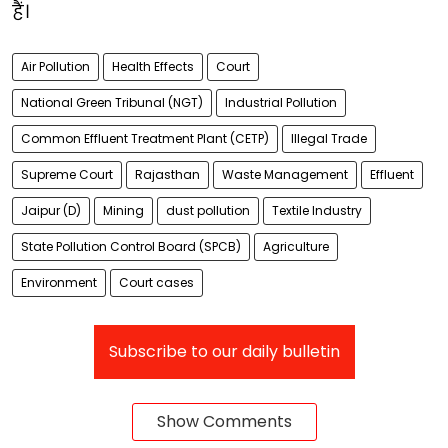
हैं।
Air Pollution
Health Effects
Court
National Green Tribunal (NGT)
Industrial Pollution
Common Effluent Treatment Plant (CETP)
Illegal Trade
Supreme Court
Rajasthan
Waste Management
Effluent
Jaipur (D)
Mining
dust pollution
Textile Industry
State Pollution Control Board (SPCB)
Agriculture
Environment
Court cases
Subscribe to our daily bulletin
Show Comments