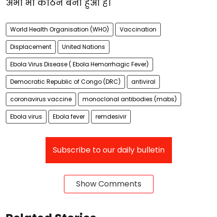
अभी भी कठिन बना हुआ है।
World Health Organisation (WHO)
Vaccination
Displacement
United Nations
Ebola Virus Disease ( Ebola Hemorrhagic Fever)
Democratic Republic of Congo (DRC)
antiviral
coronavirus vaccine
monoclonal antibodies (mabs)
Ebola virus
Ebola fever
remdesivir
Subscribe to our daily bulletin
Show Comments