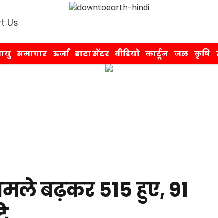
t Us
ायु
समाचार
ऊर्जा
डाटा सेंटर
वीडियो
कार्टून
जल
कृषि
मामले बढ़कर 515 हुए, 91
टि