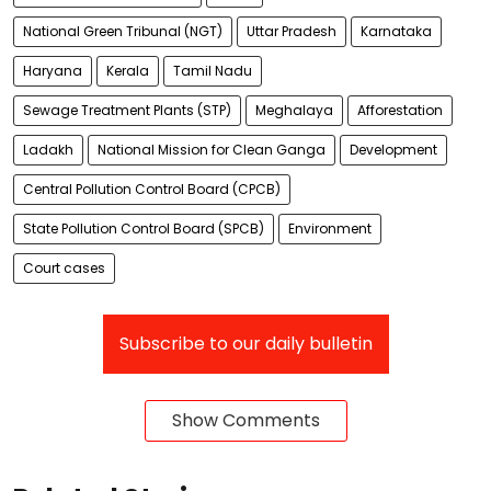
National Green Tribunal (NGT)
Uttar Pradesh
Karnataka
Haryana
Kerala
Tamil Nadu
Sewage Treatment Plants (STP)
Meghalaya
Afforestation
Ladakh
National Mission for Clean Ganga
Development
Central Pollution Control Board (CPCB)
State Pollution Control Board (SPCB)
Environment
Court cases
Subscribe to our daily bulletin
Show Comments