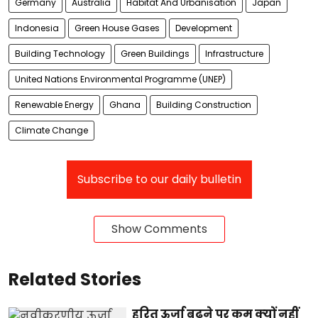
Germany
Australia
Habitat And Urbanisation
Japan
Indonesia
Green House Gases
Development
Building Technology
Green Buildings
Infrastructure
United Nations Environmental Programme (UNEP)
Renewable Energy
Ghana
Building Construction
Climate Change
Subscribe to our daily bulletin
Show Comments
Related Stories
हरित ऊर्जा बढ़ने पर कम क्‍यों नहीं