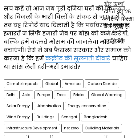
सच कहें तो आज जब पूरी दुनिया घरों की किल्लत
और बिजली के भारी बिलों के संकट से जूझ रही है,
तब यह रिपोर्ट याद दिलाती है कि पर्यावरण अनुकूल
इमारतें न सिर्फ हमारी जेब पर बोझ को कम करेंगी,
बल्कि हमें बदलते मौसम की जानलेवा मार से भी
बचाएंगी। ऐसे में अब फैसला सरकार और समाज को
करना है कि हमें
कंक्रीट की सुलगती दीवारें
चाहिए
या सांस लेती हरी-भरी इमारतें?
Climate Impacts
Global
America
Carbon Dioxide
Delhi
Asia
Europe
Trees
Bricks
Global Warming
Solar Energy
Urbanisation
Energy conservation
Wind Energy
Buildings
Senegal
Bangladesh
Infrastructure Development
net zero
Building Materials