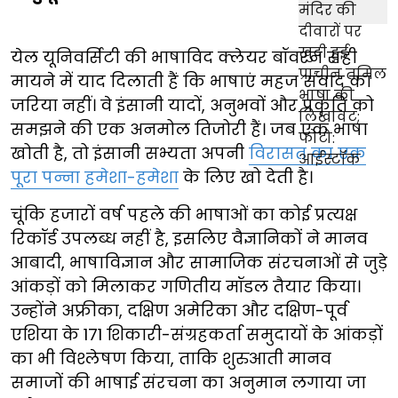
येल यूनिवर्सिटी की भाषाविद क्लेयर बॉवरन सही
मायने में याद दिलाती हैं कि भाषाएं महज संवाद का
जरिया नहीं। वे इंसानी यादों, अनुभवों और प्रकृति को
समझने की एक अनमोल तिजोरी हैं। जब एक भाषा
खोती है, तो इंसानी सभ्यता अपनी
विरासत का एक
पूरा पन्ना हमेशा-हमेशा
के लिए खो देती है।
चूंकि हजारों वर्ष पहले की भाषाओं का कोई प्रत्यक्ष
रिकॉर्ड उपलब्ध नहीं है, इसलिए वैज्ञानिकों ने मानव
आबादी, भाषाविज्ञान और सामाजिक संरचनाओं से जुड़े
आंकड़ों को मिलाकर गणितीय मॉडल तैयार किया।
उन्होंने अफ्रीका, दक्षिण अमेरिका और दक्षिण-पूर्व
एशिया के 171 शिकारी-संग्रहकर्ता समुदायों के आंकड़ों
का भी विश्लेषण किया, ताकि शुरुआती मानव
समाजों की भाषाई संरचना का अनुमान लगाया जा