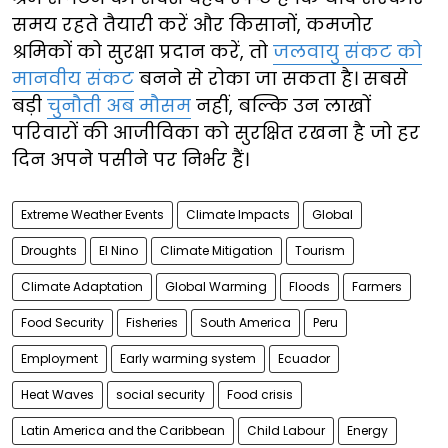
समय रहते तैयारी करें और किसानों, कमजोर
श्रमिकों को सुरक्षा प्रदान करें, तो
जलवायु संकट को
मानवीय संकट
बनने से रोका जा सकता है। सबसे
बड़ी
चुनौती अब मौसम
नहीं, बल्कि उन लाखों
परिवारों की आजीविका को सुरक्षित रखना है जो हर
दिन अपने पसीने पर निर्भर हैं।
Extreme Weather Events
Climate Impacts
Global
Droughts
El Nino
Climate Mitigation
Tourism
Climate Adaptation
Global Warming
Floods
Farmers
Food Security
Fisheries
South America
Peru
Employment
Early warming system
Ecuador
Heat Waves
social security
Food crisis
Latin America and the Caribbean
Child Labour
Energy