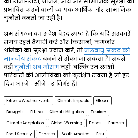
की रोजी-रोटी, भोजन, आय और सामाजिक सुरक्षा को
प्रभावित करने वाली व्यापक आर्थिक और सामाजिक
चुनौती बनती जा रही है।
श्रम संगठन का संदेश बेहद स्पष्ट है कि यदि सरकारें
समय रहते तैयारी करें और किसानों, कमजोर
श्रमिकों को सुरक्षा प्रदान करें, तो
जलवायु संकट को
मानवीय संकट
बनने से रोका जा सकता है। सबसे
बड़ी
चुनौती अब मौसम
नहीं, बल्कि उन लाखों
परिवारों की आजीविका को सुरक्षित रखना है जो हर
दिन अपने पसीने पर निर्भर हैं।
Extreme Weather Events
Climate Impacts
Global
Droughts
El Nino
Climate Mitigation
Tourism
Climate Adaptation
Global Warming
Floods
Farmers
Food Security
Fisheries
South America
Peru