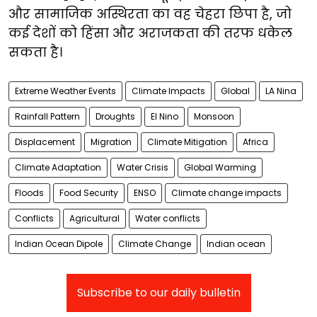
और सामाजिक अस्थिरता का वह चेहरा छिपा है, जो
कई देशों को हिंसा और अराजकता की तरफ धकेल
सकता है।
Extreme Weather Events
Climate Impacts
Global
LA Nina
Rainfall Pattern
Droughts
El Nino
Monsoon
Displacement
Migration
Climate Mitigation
Africa
Climate Adaptation
Water Crisis
Global Warming
Floods
Food Security
ENSO
Climate change impacts
Conflicts
Agricultural
Water conflicts
Indian Ocean Dipole
Climate Change
Indian ocean
Subscribe to our daily bulletin