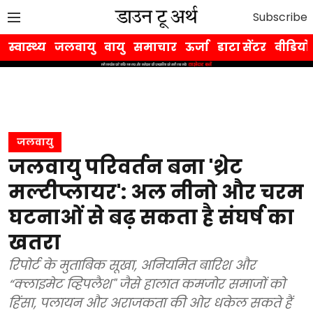
Subscribe
स्वास्थ्य
जलवायु
वायु
समाचार
ऊर्जा
डाटा सेंटर
वीडियो
जलवायु
जलवायु परिवर्तन बना 'थ्रेट
मल्टीप्लायर': अल नीनो और चरम
घटनाओं से बढ़ सकता है संघर्ष का
खतरा
रिपोर्ट के मुताबिक सूखा, अनियमित बारिश और
“क्लाइमेट व्हिपलैश" जैसे हालात कमजोर समाजों को
हिंसा, पलायन और अराजकता की ओर धकेल सकते हैं