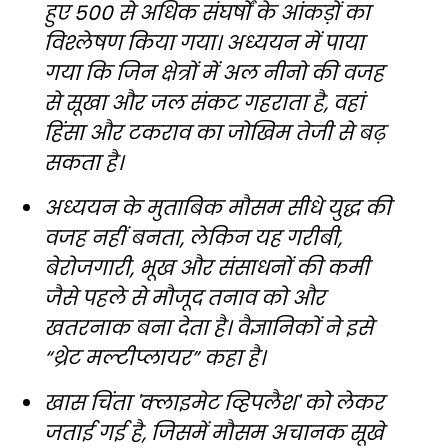
हुए 500 से अधिक संघर्षों के आंकड़ों का
विश्लेषण किया गया। अध्ययन में पाया
गया कि जिन क्षेत्रों में अल नीनो की वजह
से सूखा और जल संकट गहराता है, वहां
हिंसा और टकराव का जोखिम तेजी से बढ़
सकता है।
अध्ययन के मुताबिक मौसम सीधे युद्ध की
वजह नहीं बनता, लेकिन यह गरीबी,
बेरोजगारी, भूख और संसाधनों की कमी
जैसे पहले से मौजूद तनाव को और
खतरनाक बना देता है। वैज्ञानिकों ने इसे
“थ्रेट मल्टीप्लायर” कहा है।
खास चिंता 'क्लाइमेट व्हिपलैश' को लेकर
जताई गई है, जिसमें मौसम अचानक सूखे