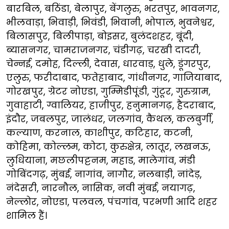
बारबिल, बठिंडा, बेलापुर, बेंगलुरु, भरतपुर, भावनगर,
भीलवाड़ा, भिवाड़ी, भिवंडी, भिवानी, भोपाल, भुवनेश्वर,
बिलासपुर, बिलीपाड़ा, बोइसर, बुलंदशहर, बूंदी,
ब्यासनगर, चामराजनगर, चंडीगढ़, चरखी दादरी,
चेन्नई, दमोह, दिल्ली, देवास, धारवाड़, धुले, डूंगरपुर,
एलुरु, फरीदाबाद, फतेहाबाद, गांधीनगर, गाजियाबाद,
गोरखपुर, ग्रेटर नोएडा, गुम्मिडीपूंडी, गुंटूर, गुरुग्राम,
गुवाहाटी, ग्वालियर, हाजीपुर, हनुमानगढ़, हैदराबाद,
इंदौर, जबलपुर, जालंधर, जलगांव, कैथल, कलबुर्गी,
कल्याण, करनाल, काशीपुर, कटिहार, कटनी,
कोहिमा, कोल्लम, कोटा, कुरुक्षेत्र, लातूर, लखनऊ,
लुधियाना, मछलीपट्टनम, महाड, मालेगांव, मंडी
गोबिंदगढ़, मुंबई, नागांव, नागौर, नलबाड़ी, नांदेड़,
नंदेसरी, नारनौल, नासिक, नवी मुंबई, नयागढ़,
नेल्लोर, नोएडा, पलवल, पंचगांव, परभणी आदि शहर
शामिल हैं।