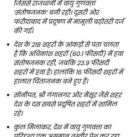
जिससे राजधानी में वायु गुणवत्ता
‘संतोषजनक’ बनी रही। दूसरी ओर
फरीदाबाद में प्रदूषण में मामूली बढ़ोतरी दर्ज
की गई।
देश के 218 शहरों के आंकड़ों से पता चलता
है कि अधिकांश शहरों (60.1 फीसदी) में हवा
संतोषजनक रही, जबकि 23.9 फीसदी
शहरों में हवा है। हालांकि 16 फीसदी शहरों में
हालात चिंताजनक बने हुए हैं।
सोनीपत, श्री गंगानगर और मैसूर जैसे शहर
देश के दस सबसे प्रदूषित शहरों में शामिल
रहे।
कुल मिलाकर, देश में वायु गुणवत्ता का
परिदृश्य एक असमान तस्वीर पेश कर रहा