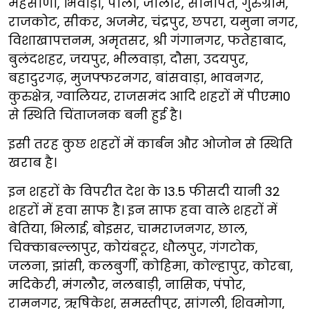
मेहसाणा, भिवाड़ी, पाली, जालौर, सोनीपत, गुरुग्राम,
राजकोट, सीकर, अजमेर, चंद्रपुर, छपरा, यमुना नगर,
विशाखापत्तनम, अमृतसर, श्री गंगानगर, फतेहाबाद,
बुलंदशहर, जयपुर, भीलवाड़ा, दौसा, उदयपुर,
बहादुरगढ़, मुजफ्फरनगर, बांसवाड़ा, भावनगर,
कुरुक्षेत्र, ग्वालियर, राजसमंद आदि शहरों में पीएम10
से स्थिति चिंताजनक बनी हुई है।
इसी तरह कुछ शहरों में कार्बन और ओजोन से स्थिति
खराब है।
इन शहरों के विपरीत देश के 13.5 फीसदी यानी 32
शहरों में हवा साफ है। इन साफ हवा वाले शहरों में
बेतिया, भिलाई, बोइसर, चामराजनगर, छाल,
चिक्काबल्लापुर, कोयंबटूर, धौलपुर, गंगटोक,
जलना, झांसी, कलबुर्गी, कोहिमा, कोल्हापुर, कोरबा,
मदिकेरी, मंगलौर, नलबाड़ी, नासिक, पंपोर,
रामनगर, ऋषिकेश, समस्तीपुर, सांगली, शिवमोगा,