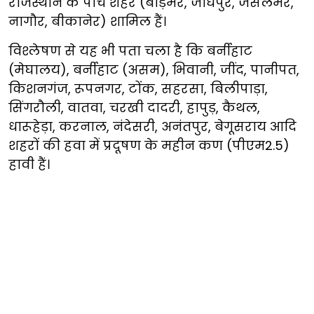
राजस्थान के पांच शहर (बाड़मेर, जोधपुर, जैसलमेर,
नागौर, बीकानेर) शामिल हैं।
विश्लेषण से यह भी पता चला है कि बर्नीहाट
(मेघालय), बर्नीहाट (असम), भिवानी, जींद, पानीपत,
किशनगंज, रूपनगर, टोंक, सहरसा, बिलीपाड़ा,
सिंगरौली, वातवा, चरखी दादरी, हापुड़, कैथल,
धारूहेड़ा, करनाल, नंदेसरी, अनंतपुर, बेगूसराय आदि
शहरों की हवा में प्रदूषण के महीन कण (पीएम2.5)
हावी हैं।