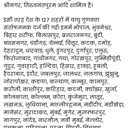
श्रीनगर, तिरुवनंतपुरम आदि शामिल हैं।
इसी तरह देश के 127 शहरों में वायु गुणवत्ता
संतोषजनक दर्ज की गई। इनमें भोपाल, भुवनेश्वर,
बिहार शरीफ, बिलासपुर, ब्रजराजनगर, बूंदी,
ब्यासनगर, चंडीगढ़, चेन्नई, चित्तूर, कटक, दमोह,
देहरादून, धारवाड़, धुले, डूंगरपुर, दुर्गापुर, एलुरु,
फिरोजाबाद, गांधीनगर, गया, गोरखपुर, गुम्मिडीपूंडी,
गुंटूर, गुवाहाटी, हल्दिया, हिसार, हावड़ा, हुबली,
हैदराबाद, इंदौर, जबलपुर, जालंधर, जलगांव, झुंझुनू,
जोरापोखर, कडप्पा, कल्याण, कन्नूर, कानपुर,
करौली, काशीपुर, कटिहार, कटनी, क्योंझर, खुर्जा,
कोलकाता, कोल्लम, कोटा, कुंजेमुरा, लातूर,
लखनऊ, लुधियाना, मछलीपट्टनम, मंडीदीप, मंडीखेड़ा,
मानेसर, मुरादाबाद, मुंबई, मुंगेर, मुजफ्फरपुर,
नागपुर, नांदेड़, नारनौल, नवी मुंबई, नेल्लोर,
पंचकुला, पटियाला, पटना, पिंपरी-चिंचवाड़,