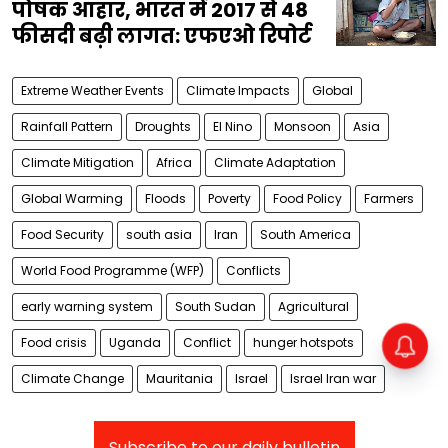
पोषक आहार, भारत में 2017 से 48
फीसदी बढ़ी लागत: एफएओ रिपोर्ट
Extreme Weather Events
Climate Impacts
Global
Rainfall Pattern
Droughts
El Nino
Monsoon
Asia
Climate Mitigation
Africa
Climate Adaptation
Global Warming
Floods
Poverty
Food Policy
Farmers
Food Security
south asia
Iran
South America
World Food Programme (WFP)
Conflicts
early warning system
South Sudan
Agricultural
Food crisis
Uganda
Conflict
hunger hotspots
Climate Change
Mauritania
Israel
Israel Iran war
Subscribe to our daily bulletin