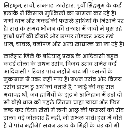
सिंहभूम, रांची, रामगढ़ लातेहार, पूर्वी सिंहभूम के कई
इलाके में किसान मुश्किलों का सामना कर रहे हैं।
गर्मा धान और मकई की फसलें हाथियों के निशाने पर
हैं। रात के समय भोजन की तलाश में गांवों में घुस रहे
हाथी घरों की दीवारें और छप्पर तोड़कर अंदर रखे
धान, चावल, वनोपज और अन्य खाद्यान्न खा जा रहे हैं।
लातेहार जिले के बरियातू प्रखंड के आदिवासी बहुल
कटई टोला के सधन उरांव, विजय उरांव समेत कई
आदिवासी परिवार पांच महीने बाद भी फसलों के
नुकसान से उबर नहीं पाए हैं। सधन उरांव और विजय
उरांव डाउन टू अर्थ को बताते हैं, “ जाड़े की वह रात
भयावह थी, जब हाथियों के झुंड ने खलिहान में रखे दो
सौ बोझे धान को पहले जितना चाहा खाया और फिर
नष्ट कर दिया। खेतों में लगी आलू की फसलों को रौंद
डाला। बड़े जोतदार हैं नहीं, जो संभल पाते। दुख में बीते
हैं ये पांच महीने।" सधन उरांव के मिट्टी के घर को भी