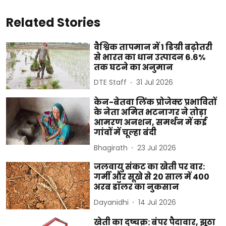
Related Stories
वैश्विक तापमान में 1 डिग्री बढ़ोतरी
से भारत का धान उत्पादन 6.6%
तक घटने का अनुमान
DTE Staff
31 Jul 2026
केन-बेतवा लिंक प्रोजेक्ट प्रभावितों
के नेता अमित भटनागर ने तोड़ा
आमरण अनशन, समर्थन में कई
गांवों में चूल्हा बंदी
Bhagirath
23 Jul 2026
जलवायु संकट का खेती पर वार:
गर्मी और सूखे से 20 साल में 400
अरब डॉलर का नुकसान
Dayanidhi
14 Jul 2026
खेती का दुष्चक्र: बंपर पैदावार, झूठा